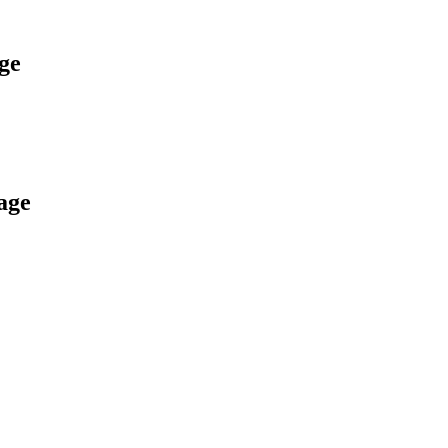
ge
age